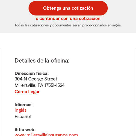
postal
postal
Obtenga una cotización
de
de
5
5
o continuar con una cotización
dígitos
dígitos
Todas las cotizaciones y documentos serán proporcionados en inglés.
Detalles de la oficina:
Dirección física:
304 N George Street
Millersville
,
PA
17551-1524
Cómo llegar
Idiomas:
Inglés
Español
Sitio web:
www.millersvilleinsurance.com