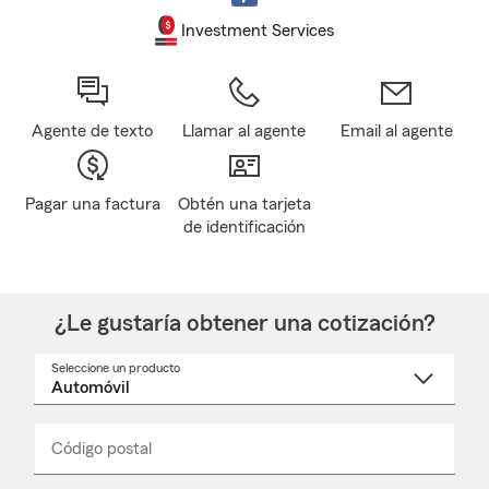
Investment Services
Agente de texto
Llamar al agente
Email al agente
Pagar una factura
Obtén una tarjeta
de identificación
¿Le gustaría obtener una cotización?
Seleccione un producto
Seleccione
un
nombre
de
producto
del
Código postal
Ingresa
Ingresa
_____
menú
un
un
desplegable
código
código