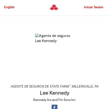
Pasar
al
English
Iniciar Sesión
contenido
principal
Comienzo
del
contenido
principal
®
AGENTE DE SEGUROS DE STATE FARM
,
MILLERSVILLE
, PA
Lee Kennedy
Kennedy Ins and Fin Svcs Inc