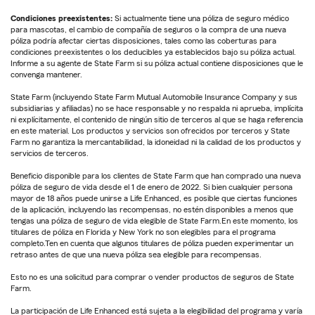
Condiciones preexistentes:
Si actualmente tiene una póliza de seguro médico
para mascotas, el cambio de compañía de seguros o la compra de una nueva
póliza podría afectar ciertas disposiciones, tales como las coberturas para
condiciones preexistentes o los deducibles ya establecidos bajo su póliza actual.
Informe a su agente de State Farm si su póliza actual contiene disposiciones que le
convenga mantener.
State Farm (incluyendo State Farm Mutual Automobile Insurance Company y sus
subsidiarias y afiliadas) no se hace responsable y no respalda ni aprueba, implícita
ni explícitamente, el contenido de ningún sitio de terceros al que se haga referencia
en este material. Los productos y servicios son ofrecidos por terceros y State
Farm no garantiza la mercantabilidad, la idoneidad ni la calidad de los productos y
servicios de terceros.
Beneficio disponible para los clientes de State Farm que han comprado una nueva
póliza de seguro de vida desde el 1 de enero de 2022. Si bien cualquier persona
mayor de 18 años puede unirse a Life Enhanced, es posible que ciertas funciones
de la aplicación, incluyendo las recompensas, no estén disponibles a menos que
tengas una póliza de seguro de vida elegible de State Farm.En este momento, los
titulares de póliza en Florida y New York no son elegibles para el programa
completo.Ten en cuenta que algunos titulares de póliza pueden experimentar un
retraso antes de que una nueva póliza sea elegible para recompensas.
Esto no es una solicitud para comprar o vender productos de seguros de State
Farm.
La participación de Life Enhanced está sujeta a la elegibilidad del programa y varía