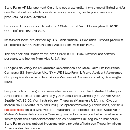
State Farm VP Management Corp. is a separate entity from those affiliated and/or
unaffiliated entities which provide advisory services, banking and insurance
products. AP2025/02/0260
Dirección del supervisor de valores: 1 State Farm Plaza, Bloomington, IL 61710-
0001 Teléfono: 585-241-7920
Installment loans are offered by U.S. Bank National Association. Deposit products
are offered by U.S. Bank National Association. Member FDIC.
The creditor and issuer of this credit card is U.S. Bank National Association,
pursuant to a license from Visa U.S.A. Inc.
El seguro de vida y las anualidades son emitidos por State Farm Life Insurance
Company. (Sin licencia en MA, NY y WI) State Farm Life and Accident Assurance
Company (con licencia en New York y Wisconsin) Oficinas centrales, Bloomington,
Illinois.
Los productos de seguro de mascotas son suscritos en los Estados Unidos por
American Pet Insurance Company y ZPIC Insurance Company, 6100-4th Ave S,
Seattle, WA 98108. Administrado por Trupanion Managers USA, Inc. (CA: con
licencia No. 0G22803, NPN 9588590). Se aplican términos y condiciones, revise la
póliza completa
en la página web de Trupanion para obtener detalles. State Farm
Mutual Automobile Insurance Company, sus subsidiarias y afiliadas no ofrecen ni
son responsables financieramente por los productos de seguro de mascotas.
State Farm es una entidad independiente y no está afiliada con Trupanion ni con
American Pet Insurance.